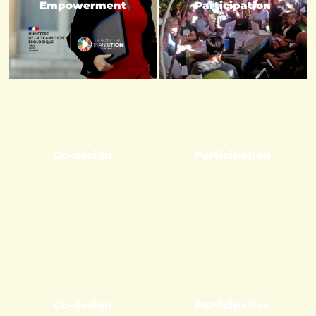
Empowerment
Participation
Co-design
Participation
Co-design
Participation